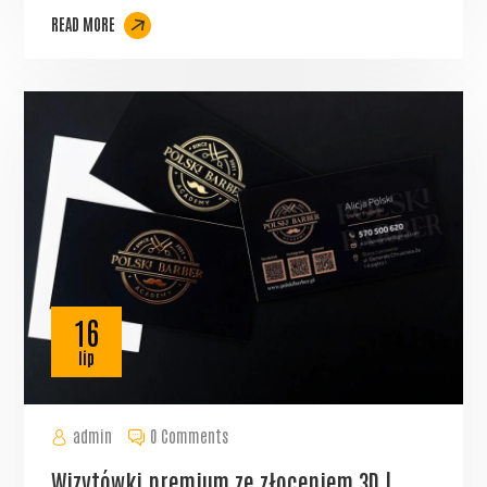
READ MORE
16
lip
admin
0 Comments
Wizytówki premium ze złoceniem 3D |