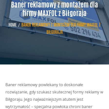
Baner reklamowy z montażem dla
firmy MAXFOL z Biłgoraja
HOME
BANER REKLAMOWY Z MONTAŻEM DLA FIRMY MAXFOL Z
BIŁGORAJA
Baner reklamowy powlekany to doskonałe
rozwiązanie, gdy szukasz skutecznej formy reklamy w
Biłgoraju. Jego najważniejszym atutem jest
wytrzymałość – specjalna powłoka chroni baner