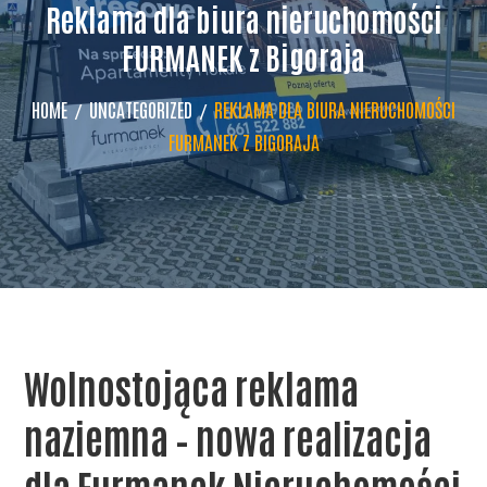
Reklama dla biura nieruchomości
FURMANEK z Bigoraja
HOME
UNCATEGORIZED
REKLAMA DLA BIURA NIERUCHOMOŚCI
FURMANEK Z BIGORAJA
Wolnostojąca reklama
naziemna – nowa realizacja
dla Furmanek Nieruchomości