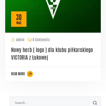
30
maj
admin
0 Comments
Nowy herb ( logo ) dla klubu piłkarskiego
VICTORIA z Łukowej
READ MORE