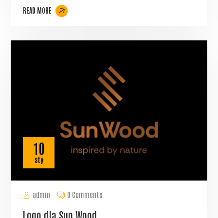
READ MORE
10
sty
admin
0 Comments
Logo dla Sun Wood