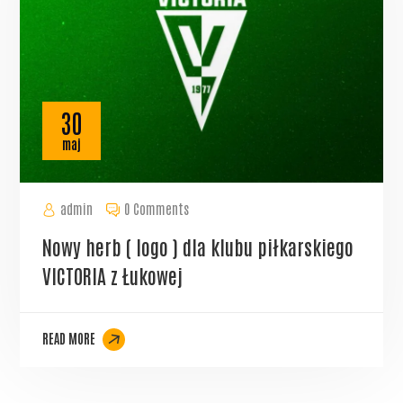
30
maj
admin
0 Comments
Nowy herb ( logo ) dla klubu piłkarskiego
VICTORIA z Łukowej
READ MORE