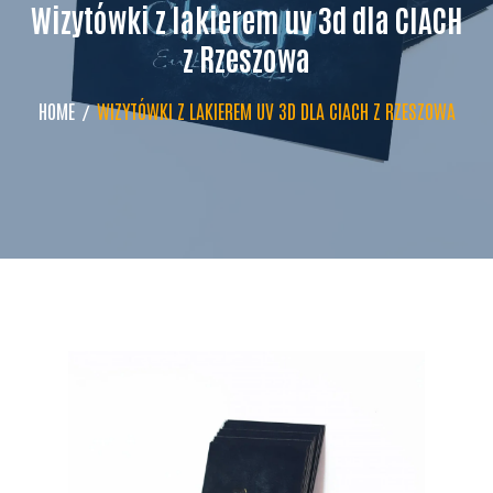
Wizytówki z lakierem uv 3d dla CIACH
z Rzeszowa
HOME
WIZYTÓWKI Z LAKIEREM UV 3D DLA CIACH Z RZESZOWA